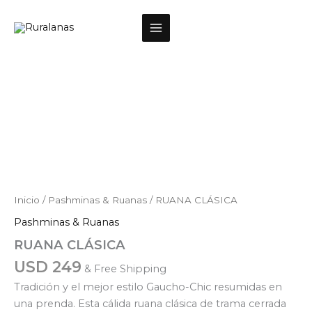
Ir
al
contenido
RUANA
CLÁSICA
cantidad
Inicio
/
Pashminas & Ruanas
/ RUANA CLÁSICA
Pashminas & Ruanas
RUANA CLÁSICA
USD
249
& Free Shipping
Tradición y el mejor estilo Gaucho-Chic resumidas en
una prenda. Esta cálida ruana clásica de trama cerrada