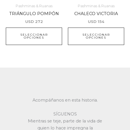
en
producto
pr
Pashminas & Ruanas
Pashminas & Ruanas
la
tiene
ti
TRIÁNGULO POMPÓN
CHALECO VICTORIA
página
múltiples
mú
USD
272
USD
154
de
variantes.
var
producto
Las
La
SELECCIONAR
SELECCIONAR
OPCIONES
OPCIONES
opciones
op
se
se
pueden
pu
elegir
ele
en
en
la
la
página
pá
de
de
producto
pr
Acompáñanos en esta historia.
SÍGUENOS
Mientras se teje, parte de la vida de
quien lo hace impregna la