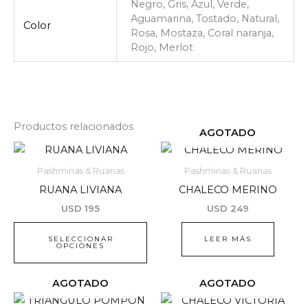
Negro, Gris, Azul, Verde,
Aguamarina, Tostado, Natural,
Color
Rosa, Mostaza, Coral naranja,
Rojo, Merlot
Productos relacionados
AGOTADO
Este
producto
Pashminas & Ruanas
Pashminas & Ruanas
tiene
RUANA LIVIANA
CHALECO MERINO
múltiples
USD
195
USD
249
variantes.
Las
SELECCIONAR
LEER MÁS
OPCIONES
opciones
se
pueden
AGOTADO
AGOTADO
elegir
Este
Es